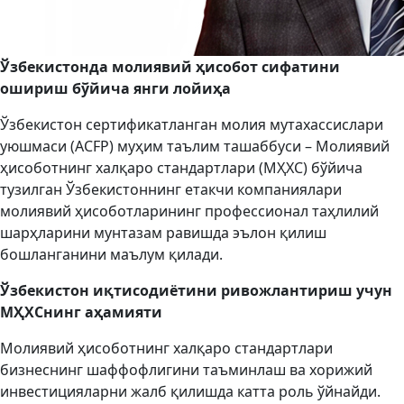
Ўзбекистонда молиявий ҳисобот сифатини
ошириш бўйича янги лойиҳа
Ўзбекистон сертификатланган молия мутахассислари
уюшмаси (ACFP) муҳим таълим ташаббуси – Молиявий
ҳисоботнинг халқаро стандартлари (МҲХС) бўйича
тузилган Ўзбекистоннинг етакчи компаниялари
молиявий ҳисоботларининг профессионал таҳлилий
шарҳларини мунтазам равишда эълон қилиш
бошланганини маълум қилади.
Ўзбекистон иқтисодиётини ривожлантириш учун
МҲХСнинг аҳамияти
Молиявий ҳисоботнинг халқаро стандартлари
бизнеснинг шаффофлигини таъминлаш ва хорижий
инвестицияларни жалб қилишда катта роль ўйнайди.