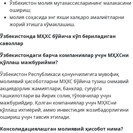
Ўзбекистон молия мутахассисларининг малакасини
ошириш;
молия соҳасида энг яхши халқаро амалиётларни
жорий этишга кўмаклашиш.
Ўзбекистонда МҲХС бўйича
кўп
бериладиган
саволлар
Ўзбекистондаги барча компаниялар учун МҲХСни
қўллаш мажбурийми?
Ўзбекистон Республикаси қонунчилигига мувофиқ
молиявий ҳисоботларни МҲХС бўйича тузиш оммавий
акциядорлик жамиятлари, банклар, суғурта
ташкилотлари ва йирик солиқ тўловчилар учун
мажбурийдир. Қолган компаниялар учун МҲХСни
қўллаш ихтиёрий, аммо инвестиция жозибадорлигини
ошириш учун тавсия этилади.
Консолидациялашган молиявий ҳисобот нима?