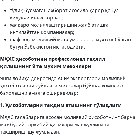
тўлиқ бўлмаган ахборот асосида қарор қабул
қилувчи инвесторлар;
халқаро молиялаштиришни жалб этишга
интилаётган компаниялар;
шаффоф молиявий маълумотларга муҳтож бўлган
бутун Ўзбекистон иқтисодиёти.
МҲХС
ҳисоботин
и профессионал таҳлил
қилишнинг 9 та
муҳим мезонлари
Янги лойиҳа доирасида ACFP экспертлари молиявий
ҳисоботларни қуйидаги мезонлар бўйича комплекс
баҳолашни амалга оширадилар:
1. Ҳисоботларни тақдим этишнинг тўлиқлиги
МҲХС талабларига асосан молиявий ҳисоботнинг барча
мажбурий таркибий қисмлари мавжудлигини
текшириш, шу жумладан: