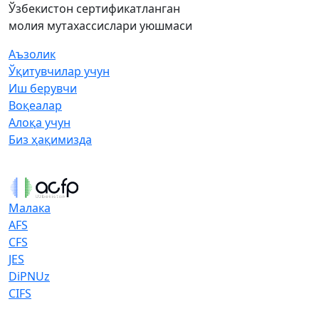
Ўзбекистон сертификатланган
молия мутахассислари уюшмаси
Аъзолик
Ўқитувчилар учун
Иш берувчи
Воқеалар
Алоқа учун
Биз ҳақимизда
Малака
AFS
CFS
JES
DiPNUz
CIFS