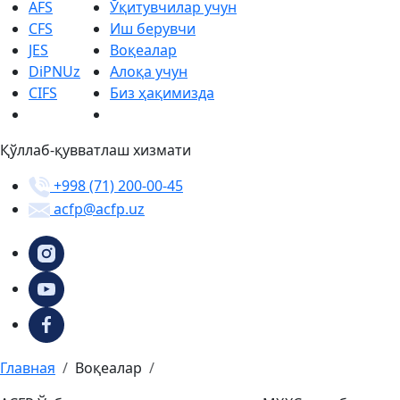
AFS
Ўқитувчилар учун
CFS
Иш берувчи
JES
Воқеалар
DiPNUz
Алоқа учун
CIFS
Биз ҳақимизда
Қўллаб-қувватлаш хизмати
+998 (71) 200-00-45
acfp@acfp.uz
Главная
Воқеалар