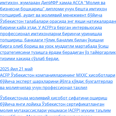
имтиҳон, жумладан ДипИФР ҳамда АCCА "Молия ва
бизнесни бошқариш" дипломи учун бешта имтиҳон
топшириб, аудит ва молиявий менежмент бўйича
Ўзбекистон талабалари орасида энг яхши натижалардан
бирини қайд этди. У ACFPга берган интервьюсида
профессионал имтиҳонларни биринчи уринишда
топшириш, банкдаги тўлиқ бандлик билан ўқишни
бирга олиб бориш ва узоқ муддатли мартабада ўсиш
стратегиясини тузишга ёрдам берадиган ўз тайёргарлик
тизими ҳақида сўзлаб берди.
2025 йил 21 май
ACFP Ўзбекистон компанияларининг МҲХС ҳисоботлари
бўйича эксперт шарҳларини йўлга қўяди: бухгалтерлар
ва молиячилар учун профессионал таҳлил
Ўзбекистонда молиявий ҳисобот сифатини ошириш
бўйича янги лойиҳа Ўзбекистон сертификатланган
молия мутахассислари уюшмаси (ACFP) муҳим таълим