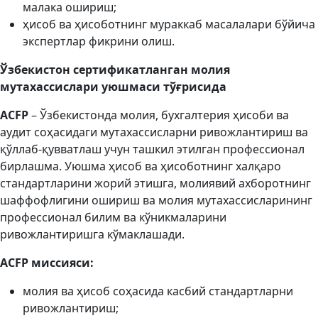
малака ошириш;
ҳисоб ва ҳисоботнинг мураккаб масалалари бўйича
экспертлар фикрини олиш.
Ўзбекистон сертификатланган молия
мутахассислари уюшмаси тўғрисида
ACFP
– Ўзбекистонда молия, бухгалтерия ҳисоби ва
аудит соҳасидаги мутахассисларни ривожлантириш ва
қўллаб-қувватлаш учун ташкил этилган профессионал
бирлашма. Уюшма ҳисоб ва ҳисоботнинг халқаро
стандартларини жорий этишга, молиявий ахборотнинг
шаффофлигини ошириш ва молия мутахассисларининг
профессионал билим ва кўникмаларини
ривожлантиришга кўмаклашади.
ACFP миссияси:
молия ва ҳисоб соҳасида касбий стандартларни
ривожлантириш;