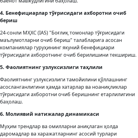
баёнот мавжудлигини баҳолаш.
4. Бенефициарлар тўғрисидаги
ахборотни
очиб
бериш
24-сонли МҲХС (IAS) "Боғлиқ томонлар тўғрисидаги
маълумотларни очиб бериш" талабларига асосан
компаниялар гуруҳининг якуний бенефициари
тўғрисидаги ахборотнинг очиб берилишини текшириш.
5. Фаолиятнинг узлуксизлиги таҳлили
Фаолиятнинг узлуксизлиги тамойилини қўллашнинг
асосланганлигини ҳамда хатарлар ва ноаниқликлар
тўғрисидаги ахборотни очиб беришнинг етарлилигини
баҳолаш.
6. Молиявий натижалар динамикаси
Муҳим трендлар ва омилларни аниқлаган ҳолда
даромадлар ва харажатларнинг асосий турлари