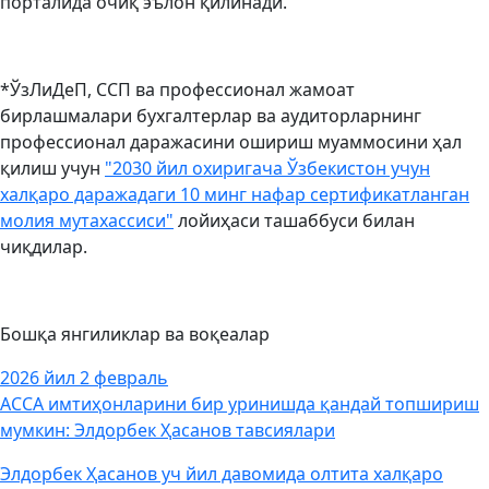
порталида очиқ эълон қилинади.
*ЎзЛиДеП, ССП ва профессионал жамоат
бирлашмалари бухгалтерлар ва аудиторларнинг
профессионал даражасини ошириш муаммосини ҳал
қилиш учун
"2030 йил охиригача Ўзбекистон учун
халқаро даражадаги 10 минг нафар сертификатланган
молия мутахассиси"
лойиҳаси ташаббуси билан
чиқдилар.
Бошқа янгиликлар ва воқеалар
2026 йил 2 февраль
ACCA имтиҳонларини бир уринишда қандай топшириш
мумкин: Элдорбек Ҳасанов тавсиялари
Элдорбек Ҳасанов уч йил давомида олтита халқаро