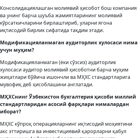
Консолидациялашган молиявий ҳисобот бош компания
ва унинг барча шуъба жамиятларининг молиявий
кўрсаткичларини бирлаштириб, уларни ягона
иқтисодий бирлик сифатида тақдим этади.
Модификацияланмаган аудиторлик хулосаси нима
учун муҳим?
Модификацияланмаган (ёки сўзсиз) аудиторлик
хулосаси аудитор молиявий ҳисоботни барча муҳим
жиҳатлари бўйича ишончли ва МҲХС стандартларига
мувофиқ деб ҳисоблашини англатади.
МҲХСнинг Ўзбекистон бухгалтерия ҳисоби миллий
стандартларидан асосий фарқлари нималардан
иборат?
МҲХС кўпроқ операцияларнинг иқтисодий моҳиятини
акс эттиришга ва инвестициявий қарорларни қабул