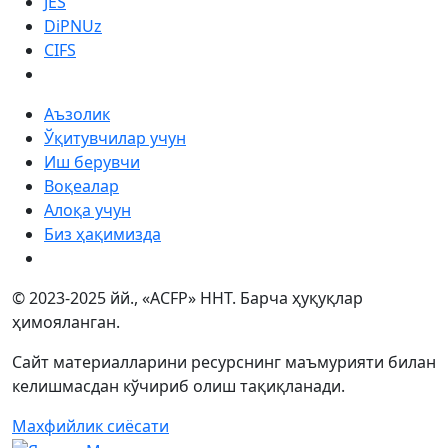
JES
DiPNUz
CIFS
Аъзолик
Ўқитувчилар учун
Иш берувчи
Воқеалар
Алоқа учун
Биз ҳақимизда
© 2023-2025 йй., «ACFP» ННТ. Барча ҳуқуқлар
ҳимояланган.
Сайт материалларини ресурснинг маъмурияти билан
келишмасдан кўчириб олиш тақиқланади.
Махфийлик сиёсати