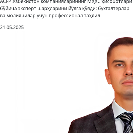
ACFP Ўзбекистон компанияларининг МҲХС ҳисоботлари
бўйича эксперт шарҳларини йўлга қўяди: бухгалтерлар
ва молиячилар учун профессионал таҳлил
21.05.2025