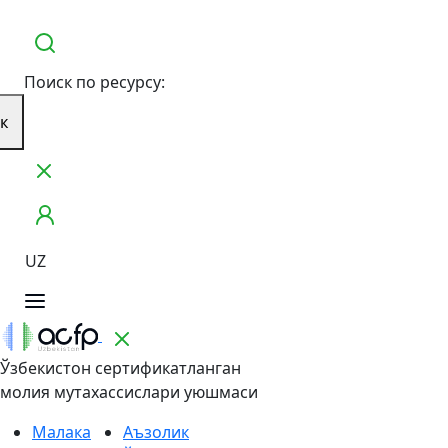
Поиск по ресурсу:
к
UZ
Ўзбекистон сертификатланган
молия мутахассислари уюшмаси
Малака
Аъзолик