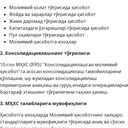
Молиявий ҳолат тўғрисида ҳисобот
Фойда ва зарарлар тўғрисида ҳисобот
Жами даромад тўғрисида ҳисобот
Капиталдаги ўзгаришлар тўғрисида ҳисобот
Пул оқимлари тўғрисида ҳисобот
Молиявий ҳисоботга изоҳлар
2. Консолидация
лашнинг тўғрилиги
10-сон МҲХС (IFRS) "Консолидациялашган молиявий
ҳисобот"га асосан консолидациялаш тамойилларини
қўллашни, шу жумладан консолидациялаш
периметрини аниқлаш ва гуруҳ ичидаги операцияларни
бартараф этишнинг тўғрилигини таҳлил қилиш.
3. МҲХС талабларига мувофиқлиги
Ҳисоботга изоҳларда Молиявий ҳисоботнинг халқаро
стандартларига мувофиқлиги тўғрисида аниқ ва сўзсиз