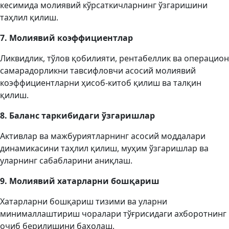
кесимида молиявий кўрсаткичларнинг ўзгаришини
таҳлил қилиш.
7. Молиявий коэффициентлар
Ликвидлик, тўлов қобилияти, рентабеллик ва операцион
самарадорликни тавсифловчи асосий молиявий
коэффициентларни ҳисоб-китоб қилиш ва талқин
қилиш.
8. Баланс таркибидаги ўзгаришлар
Активлар ва мажбуриятларнинг асосий моддалари
динамикасини таҳлил қилиш, муҳим ўзгаришлар ва
уларнинг сабабларини аниқлаш.
9. Молиявий хатарларни бошқариш
Хатарларни бошқариш тизими ва уларни
минималлаштириш чоралари тўғрисидаги ахборотнинг
очиб берилишини баҳолаш.