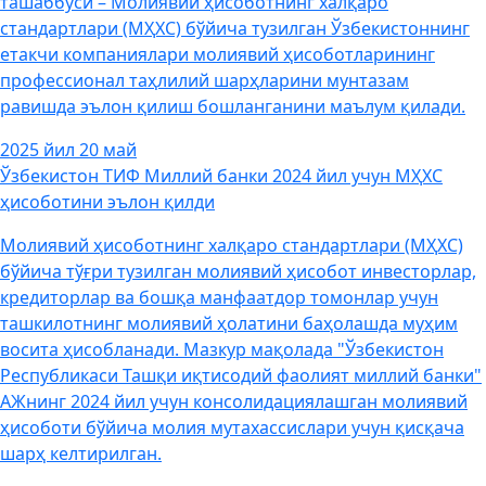
ташаббуси – Молиявий ҳисоботнинг халқаро
стандартлари (МҲХС) бўйича тузилган Ўзбекистоннинг
етакчи компаниялари молиявий ҳисоботларининг
профессионал таҳлилий шарҳларини мунтазам
равишда эълон қилиш бошланганини маълум қилади.
2025 йил 20 май
Ўзбекистон ТИФ Миллий банки 2024 йил учун МҲХС
ҳисоботини эълон қилди
Молиявий ҳисоботнинг халқаро стандартлари (МҲХС)
бўйича тўғри тузилган молиявий ҳисобот инвесторлар,
кредиторлар ва бошқа манфаатдор томонлар учун
ташкилотнинг молиявий ҳолатини баҳолашда муҳим
восита ҳисобланади. Мазкур мақолада "Ўзбекистон
Республикаси Ташқи иқтисодий фаолият миллий банки"
АЖнинг 2024 йил учун консолидациялашган молиявий
ҳисоботи бўйича молия мутахассислари учун қисқача
шарҳ келтирилган.