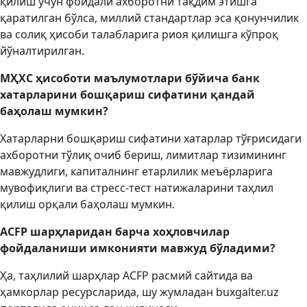
қилиш учун фойдали ахборотни тақдим этишга
қаратилган бўлса, миллий стандартлар эса қонунчилик
ва солиқ ҳисоби талабларига риоя қилишга кўпроқ
йўналтирилган.
МҲХС
ҳисоботи маълумотлари бўйича банк
хатарларини бошқариш сифатини қандай
баҳолаш мумкин?
Хатарларни бошқариш сифатини хатарлар тўғрисидаги
ахборотни тўлиқ очиб бериш, лимитлар тизимининг
мавжудлиги, капиталнинг етарлилик меъёрларига
мувофиқлиги ва стресс-тест натижаларини таҳлил
қилиш орқали баҳолаш мумкин.
ACFP шарҳлари
дан барча хоҳловчилар
фойдаланиши имконияти мавжуд бўладими?
Ҳа, таҳлилий шарҳлар ACFP расмий сайтида ва
ҳамкорлар ресурсларида, шу жумладан buxgalter.uz