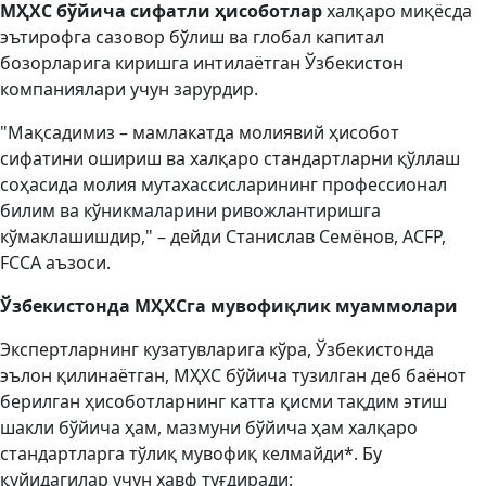
МҲХС бўйича сифатли ҳисоботлар
халқаро миқёсда
эътирофга сазовор бўлиш ва глобал капитал
бозорларига киришга интилаётган Ўзбекистон
компаниялари учун зарурдир.
"Мақсадимиз – мамлакатда молиявий ҳисобот
сифатини ошириш ва халқаро стандартларни қўллаш
соҳасида молия мутахассисларининг профессионал
билим ва кўникмаларини ривожлантиришга
кўмаклашишдир," – дейди Станислав Семёнов, ACFP,
FCCA аъзоси.
Ўзбекистонда МҲХСга мувофиқлик муаммолари
Экспертларнинг кузатувларига кўра, Ўзбекистонда
эълон қилинаётган, МҲХС бўйича тузилган деб баёнот
берилган ҳисоботларнинг катта қисми тақдим этиш
шакли бўйича ҳам, мазмуни бўйича ҳам халқаро
стандартларга тўлиқ мувофиқ келмайди*. Бу
қуйидагилар учун хавф туғдиради: