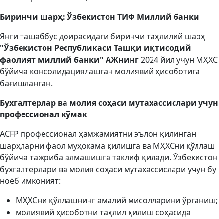
Биринчи шарҳ: Ўзбекистон ТИФ Миллий банки
Янги ташаббус доирасидаги биринчи таҳлилий шарҳ
"Ўзбекистон Республикаси Ташқи иқтисодий
фаолият миллий банки" АЖнинг
2024 йил учун МҲХС
бўйича консолидациялашган молиявий ҳисоботига
бағишланган.
Бухгалтерлар ва молия
соҳаси мутахассислар
и учун
профессионал
кўмак
ACFP профессионал ҳамжамиятни эълон қилинган
шарҳларни фаол муҳокама қилишга ва МҲХСни қўллаш
бўйича тажриба алмашишга таклиф қилади. Ўзбекистон
бухгалтерлари ва молия соҳаси мутахассислари учун бу
ноёб имконият:
МҲХСни қўллашнинг амалий мисолларини ўрганиш;
молиявий ҳисоботни таҳлил қилиш соҳасида