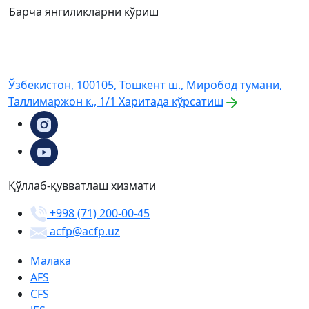
Барча янгиликларни кўриш
Ўзбекистон, 100105, Тошкент ш., Миробод тумани,
Таллимаржон к., 1/1
Харитада кўрсатиш
Қўллаб-қувватлаш хизмати
+998 (71) 200-00-45
acfp@acfp.uz
Малака
AFS
CFS