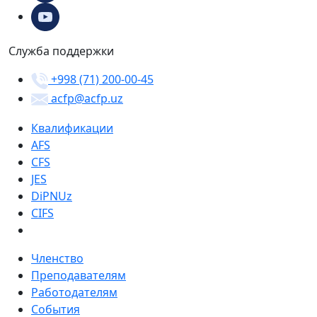
Служба поддержки
+998 (71) 200-00-45
acfp@acfp.uz
Квалификации
AFS
CFS
JES
DiPNUz
CIFS
Членство
Преподавателям
Работодателям
События