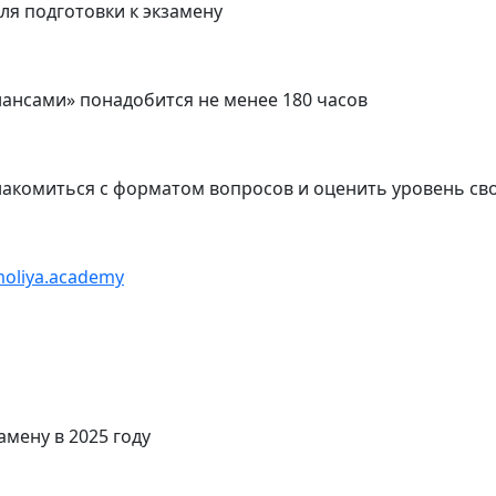
ля подготовки к экзамену
нансами» понадобится не менее 180 часов
накомиться с форматом вопросов и оценить уровень св
oliya.academy
амену в 2025 году