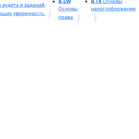
B.LW
B.TX
Основы
аудита и заданий,
Основы
налогообложения
ющих уверенность
права