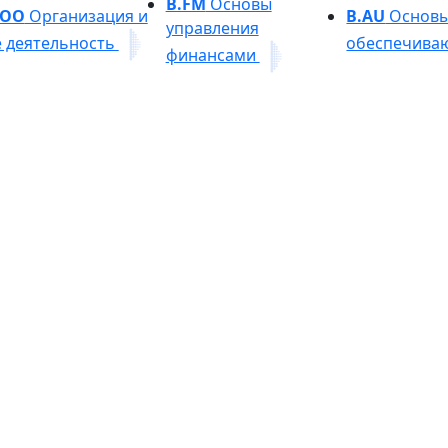
B.FM
Основы
.OО
Организация и
B.AU
Основы 
управления
е деятельность
обеспечива
финансами