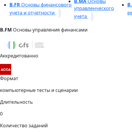
B.MA
Основы
B.FR
Основы финансового
B
управленческого
учета и отчетности
е
учета
B.FM
Основы управления финансами
Аккредитованно
Формат
компьютерные тесты и сценарии
Длительность
0
Количество заданий