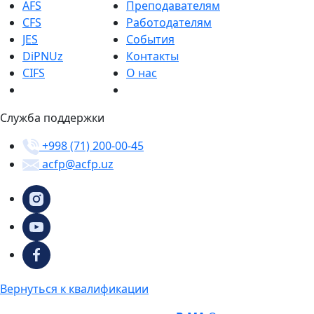
AFS
Преподавателям
CFS
Работодателям
JES
События
DiPNUz
Контакты
CIFS
О нас
Служба поддержки
+998 (71) 200-00-45
acfp@acfp.uz
Вернуться к квалификации