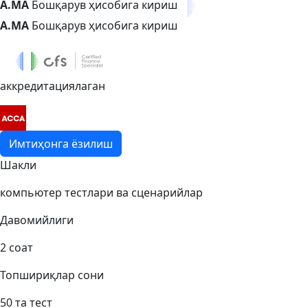
A.MA
Бошқарув ҳисобига кириш
A.MA
Бошқарув ҳисобига кириш
аккредитациялаган
Имтиҳонга ёзилиш
Шакли
компьютер тестлари ва сценарийлар
Давомийлиги
2 соат
Топшириқлар сони
50 та тест