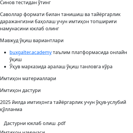
Синов тестидан ўтинг
Саволлар формати билан танишиш ва тайёргарлик
даражангизни баҳолаш учун имтиҳон топшириғи
намунасини юклаб олинг
Мавжуд ўқиш вариантлари
buxgalter.academy
таълим платформасида онлайн
ўқиш
Ўқув марказида аралаш ўқиш танловга кўра
Имтиҳон материаллари
Имтиҳон дастури
2025 йилда имтиҳонга тайёргарлик учун ўқув-услубий
қўлланма
Дастурни юклаб олиш .pdf
Имтиҳон намунаси