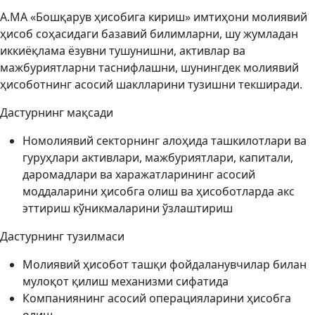
A.MA «Бошқарув ҳисобига кириш» имтиҳони молиявий
ҳисоб соҳасидаги базавий билимларни, шу жумладан
иккиёқлама ёзувни тушунишни, активлар ва
мажбуриятларни таснифлашни, шунингдек молиявий
ҳисоботнинг асосий шаклларини тузишни текширади.
Дастурнинг мақсади
Номолиявий секторнинг алоҳида ташкилотлари ва
гуруҳлари активлари, мажбуриятлари, капитали,
даромадлари ва харажатларининг асосий
моддаларини ҳисобга олиш ва ҳисоботларда акс
эттириш кўникмаларини ўзлаштириш
Дастурнинг тузилмаси
Молиявий ҳисобот ташқи фойдаланувчилар билан
мулоқот қилиш механизми сифатида
Компаниянинг асосий операцияларини ҳисобга