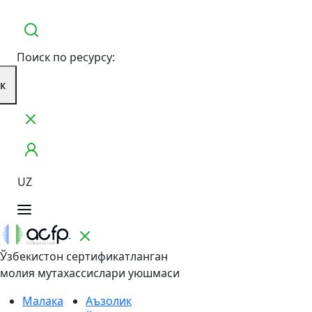
Поиск по ресурсу:
к
UZ
Ўзбекистон сертификатланган
молия мутахассислари уюшмаси
Малака
Аъзолик