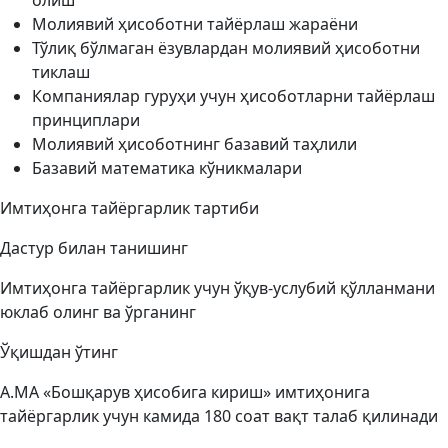
олиш
Молиявий ҳисоботни тайёрлаш жараёни
Тўлиқ бўлмаган ёзувлардан молиявий ҳисоботни
тиклаш
Компаниялар гуруҳи учун ҳисоботларни тайёрлаш
принциплари
Молиявий ҳисоботнинг базавий таҳлили
Базавий математика кўникмалари
Имтиҳонга тайёргарлик тартиби
Дастур билан танишинг
Имтиҳонга тайёргарлик учун ўқув-услубий қўлланмани
юклаб олинг ва ўрганинг
Ўқишдан ўтинг
A.MA «Бошқарув ҳисобига кириш» имтиҳонига
тайёргарлик учун камида 180 соат вақт талаб қилинади