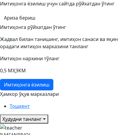
Имтиҳонга ёзилиш учун сайтда рўйхатдан ўтинг
Ариза бериш
Имтиҳонга рўйхатдан ўтинг
Жадвал билан танишинг, имтиҳон санаси ва яқин
орадаги имтиҳон марказини танланг
Имтиҳон нархини тўланг
0,5 МҲЭКМ
Имтиҳонга ёзилиш
Ҳамкор ўқув марказлари
Тошкент
Ҳудудни танланг