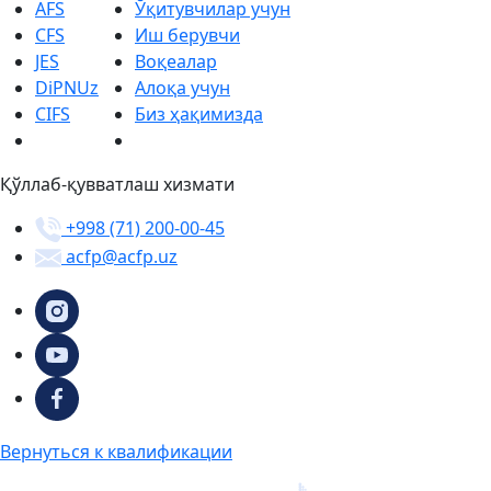
AFS
Ўқитувчилар учун
CFS
Иш берувчи
JES
Воқеалар
DiPNUz
Алоқа учун
CIFS
Биз ҳақимизда
Қўллаб-қувватлаш хизмати
+998 (71) 200-00-45
acfp@acfp.uz
Вернуться к квалификации