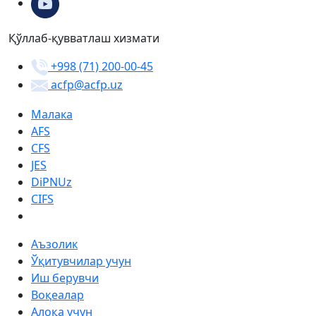
Қўллаб-қувватлаш хизмати
+998 (71) 200-00-45
acfp@acfp.uz
Малака
AFS
CFS
JES
DiPNUz
CIFS
Аъзолик
Ўқитувчилар учун
Иш берувчи
Воқеалар
Алоқа учун