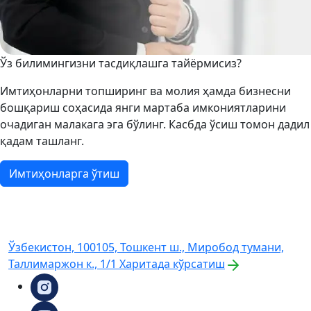
Ўз билимингизни тасдиқлашга тайёрмисиз?
Имтиҳонларни топширинг ва молия ҳамда бизнесни
бошқариш соҳасида янги мартаба имкониятларини
очадиган малакага эга бўлинг. Касбда ўсиш томон дадил
қадам ташланг.
Имтиҳонларга ўтиш
Ўзбекистон, 100105, Тошкент ш., Миробод тумани,
Таллимаржон к., 1/1
Харитада кўрсатиш