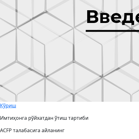
Кўриш
Имтиҳонга рўйхатдан ўтиш тартиби
ACFP талабасига айланинг