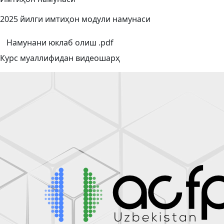
2025 йилги имтиҳон модули намунаси
Намунани юклаб олиш .pdf
Курс муаллифидан видеошарҳ