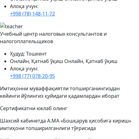
Алоқа учун:
+998 (78) 148-11-72
Учебный центр налоговых консультантов и
налогоплательщиков
Ҳудуд:
Тошкент
Онлайн, Қатнаб ўқиш
Онлайн, Қатнаб ўқиш
Алоқа учун:
+998 (77) 078-20-95
Имтиҳонни муваффақиятли топширганингиздан
кейинги йўлингиз қуйидаги қадамлардан иборат
Сертификатни юклаб олинг
Шахсий кабинетда A.MA «Бошқарув ҳисобига кириш»
имтиҳони топширилганлиги тўғрисида