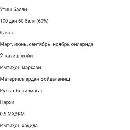
Ўтиш балли
100 дан 60 балл (60%)
Қачон
Март, июнь, сентябрь, ноябрь ойларида
Ўтказиш жойи
Имтиҳон маркази
Материаллардан фойдаланиш
Рухсат берилмаган
Нархи
0,5 МҲЭКМ
Имтиҳон ҳақида