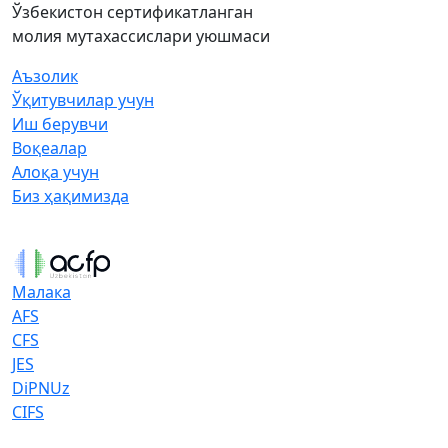
Ўзбекистон сертификатланган
молия мутахассислари уюшмаси
Аъзолик
Ўқитувчилар учун
Иш берувчи
Воқеалар
Алоқа учун
Биз ҳақимизда
Малака
AFS
CFS
JES
DiPNUz
CIFS