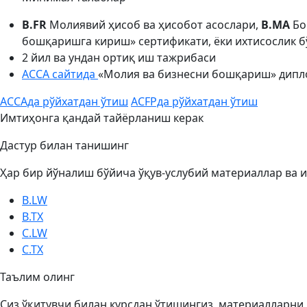
B.FR
Молиявий ҳисоб ва ҳисобот асослари,
B.MA
Бо
бошқаришга кириш» сертификати, ёки ихтисослик 
2 йил ва ундан ортиқ иш тажрибаси
ACCA сайтида
«Молия ва бизнесни бошқариш» дипл
ACCAда рўйхатдан ўтиш
ACFPда рўйхатдан ўтиш
Имтиҳонга қандай тайёрланиш керак
Дастур билан танишинг
Ҳар бир йўналиш бўйича ўқув-услубий материаллар ва
B.LW
B.TX
C.LW
C.TX
Таълим олинг
Сиз ўқитувчи билан курсдан ўтишингиз, материалларни