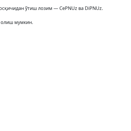
осқичидан ўтиш лозим — CePNUz ва DiPNUz.
 олиш мумкин.