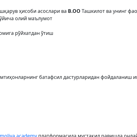
шқарув ҳисоби асослари ва
B.OO
Ташкилот ва унинг фао
бўйича олий маълумот
омига рўйхатдан ўтиш
 имтиҳонларнинг батафсил дастурларидан фойдаланиш 
moliya.academy
платформасида мустақил равишда онла