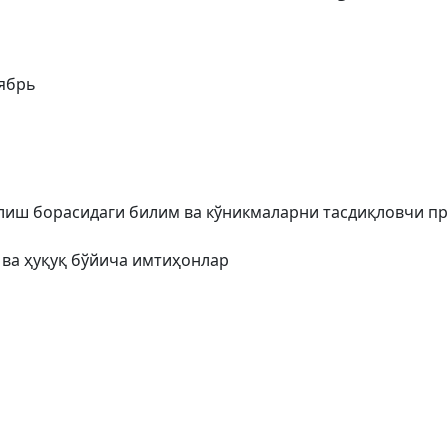
оябрь
олиш борасидаги билим ва кўникмаларни тасдиқловчи п
р ва ҳуқуқ бўйича имтиҳонлар