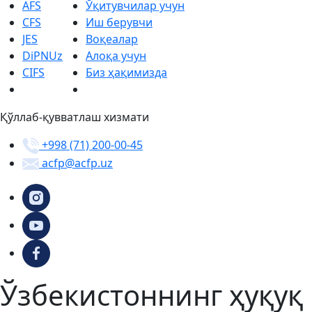
AFS
Ўқитувчилар учун
CFS
Иш берувчи
JES
Воқеалар
DiPNUz
Алоқа учун
CIFS
Биз ҳақимизда
Қўллаб-қувватлаш хизмати
+998 (71) 200-00-45
acfp@acfp.uz
Ўзбекистоннинг ҳуқуқ