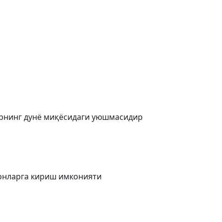
лларнинг дунё миқёсидаги уюшмасидир
ҳонларга кириш имконияти