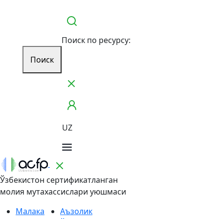
Поиск по ресурсу:
Поиск
UZ
Ўзбекистон сертификатланган
молия мутахассислари уюшмаси
Малака
Аъзолик