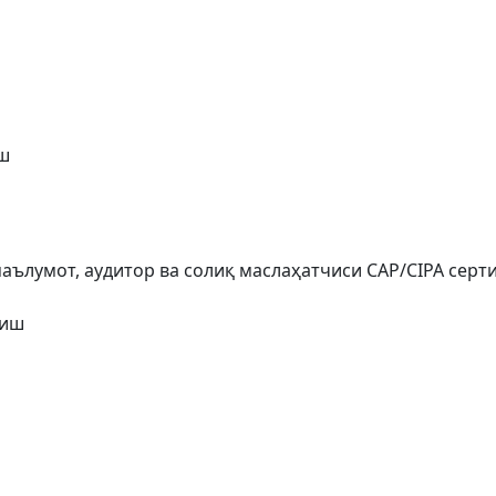
ш
аълумот, аудитор ва солиқ маслаҳатчиси CAP/CIPA сер
тиш