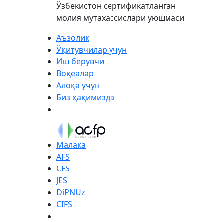
Ўзбекистон сертификатланган
молия мутахассислари уюшмаси
Аъзолик
Ўқитувчилар учун
Иш берувчи
Воқеалар
Алоқа учун
Биз ҳақимизда
Малака
AFS
CFS
JES
DiPNUz
CIFS