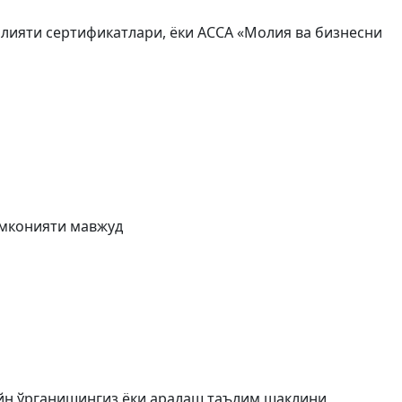
лияти сертификатлари, ёки АССА «Молия ва бизнесни
имконияти мавжуд
йн ўрганишингиз ёки аралаш таълим шаклини