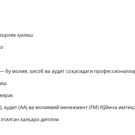
мкорлик қилиш
из
nts) — бу молия, ҳисоб ва аудит соҳасидаги профессиона
тиш
керак
, аудит (AA) ва молиявий менежмент (FM) бўйича имти
 этилган халқаро диплом