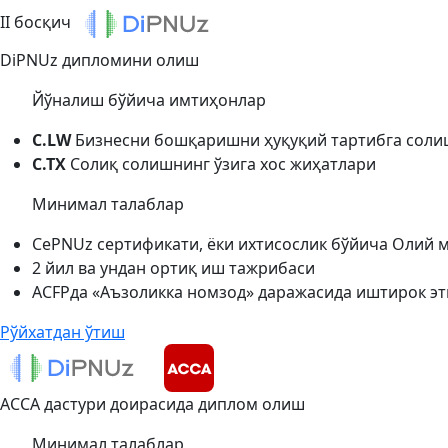
II босқич
DiPNUz дипломини олиш
Йўналиш бўйича имтиҳонлар
C.LW
Бизнесни бошқаришни ҳуқуқий тартибга соли
C.TX
Солиқ солишнинг ўзига хос жиҳатлари
Минимал талаблар
CePNUz сертификати, ёки ихтисослик бўйича Олий м
2 йил ва ундан ортиқ иш тажрибаси
ACFPда «Аъзоликка номзод» даражасида иштирок э
Рўйхатдан ўтиш
ACCA дастури доирасида диплом олиш
Минимал талаблар