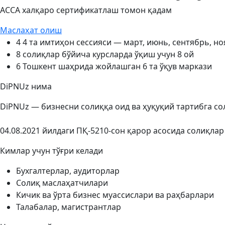
ACCA халқаро сертификатлаш томон қадам
Маслаҳат олиш
4
4 та имтиҳон сессияси — март, июнь, сентябрь, н
8
солиқлар бўйича курсларда ўқиш учун 8 ой
6
Тошкент шаҳрида жойлашган 6 та ўқув маркази
DiPNUz нима
DiPNUz — бизнесни солиққа оид ва ҳуқуқий тартибга с
04.08.2021 йилдаги ПҚ-5210-сон қарор асосида солиқла
Кимлар учун тўғри келади
Бухгалтерлар, аудиторлар
Солиқ маслаҳатчилари
Кичик ва ўрта бизнес муассислари ва раҳбарлари
Талабалар, магистрантлар