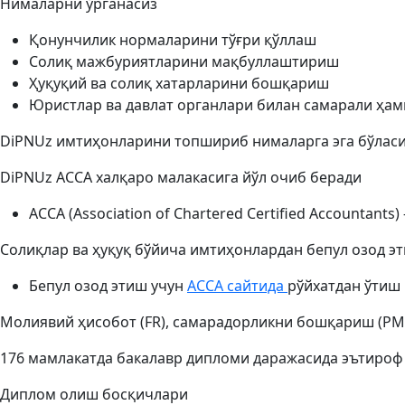
Нималарни ўрганасиз
Қонунчилик нормаларини тўғри қўллаш
Солиқ мажбуриятларини мақбуллаштириш
Ҳуқуқий ва солиқ хатарларини бошқариш
Юристлар ва давлат органлари билан самарали ҳа
DiPNUz имтиҳонларини топшириб нималарга эга бўлас
DiPNUz ACCA халқаро малакасига йўл очиб беради
ACCA (Association of Chartered Certified Accounta
Солиқлар ва ҳуқуқ бўйича имтиҳонлардан бепул озод э
Бепул озод этиш учун
ACCA сайтида
рўйхатдан ўтиш 
Молиявий ҳисобот (FR), самарадорликни бошқариш (PM)
176 мамлакатда бакалавр дипломи даражасида эътироф
Диплом олиш босқичлари