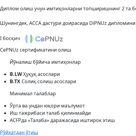
Диплом олиш учун имтиҳонларни топширишнинг 2 та б
Шунингдек, ACCA дастури доирасида DiPNUz дипломини
I босқич
CePNUz сертификатини олиш
Йўналиш бўйича имтиҳонлар
B.LW
Ҳуқуқ асослари
B.TX
Солиқ солиш асослари
Минимал талаблар
Ўрта ва ундан юқори маълумот
Иш тажрибаси талаб қилинмайди
ACFPда «Талаба» даражасида иштирок этиш
Рўйхатдан ўтиш