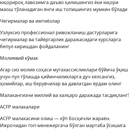
юқорироқ лавозимга даъво қилишингиз ёки юқори
маош тўланадиган янги иш топишингиз мумкин бўлади
Чегирмалар ва имтиёзлар
Узлуксиз профессионал ривожланиш дастурларига
чегирмалар ва тайёргарлик даражасидаги курсларга
бепул киришдан фойдаланинг
Молиявий кўмак
Агар сиз молия соҳаси мутахассисликлари бўйича ўқиш
учун пул тўлашда қийинчиликларга дуч келсангиз,
ҳомийлар, иш берувчилар ва давлатдан ёрдам олинг
Малакангизни миллий ва халқаро даражада тасдиқланг!
ACFP малакалари
ACFP малакасини олиш — кўп босқичли жараён.
Ижрочидан топ-менежергача бўлган мартаба ўсишига