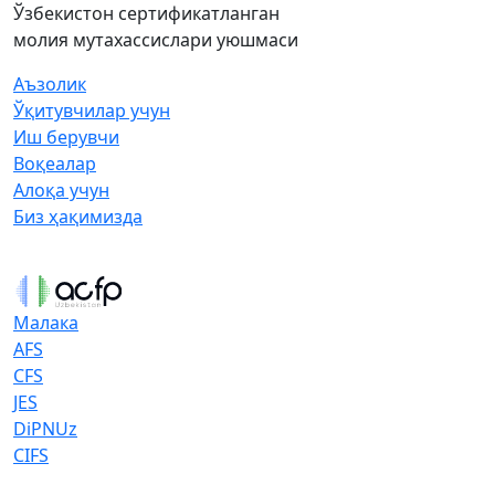
Ўзбекистон сертификатланган
молия мутахассислари уюшмаси
Аъзолик
Ўқитувчилар учун
Иш берувчи
Воқеалар
Алоқа учун
Биз ҳақимизда
Малака
AFS
CFS
JES
DiPNUz
CIFS