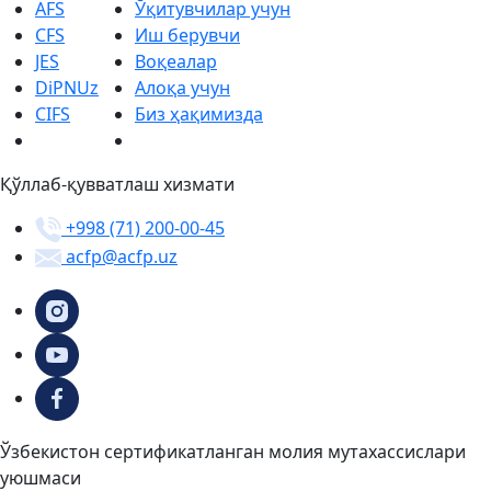
AFS
Ўқитувчилар учун
CFS
Иш берувчи
JES
Воқеалар
DiPNUz
Алоқа учун
CIFS
Биз ҳақимизда
Қўллаб-қувватлаш хизмати
+998 (71) 200-00-45
acfp@acfp.uz
Ўзбекистон сертификатланган молия мутахассислари
уюшмаси