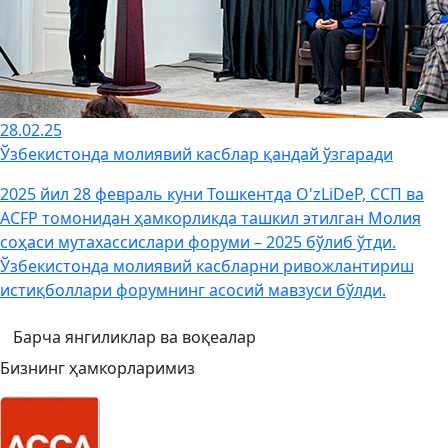
28.02.25
Ўзбекистонда молиявий касблар қандай ўзгаради
2025 йил 28 февраль куни Тошкентда O'zLiDeP, ССП ва
ACFP томонидан ҳамкорликда ташкил этилган Молия
соҳаси мутахассислари форуми – 2025 бўлиб ўтди.
Ўзбекистонда молиявий касбларни ривожлантириш
истиқболлари форумнинг асосий мавзуси бўлди.
Барча янгиликлар ва воқеалар
Бизнинг ҳамкорларимиз