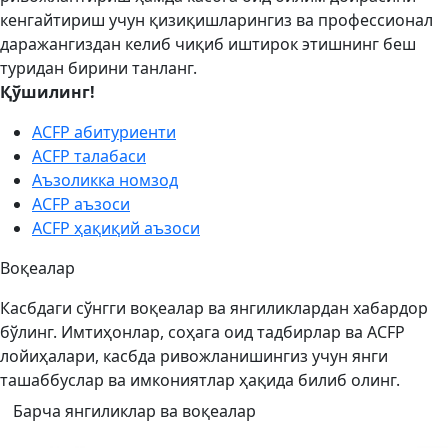
кенгайтириш учун қизиқишларингиз ва профессионал
даражангиздан келиб чиқиб иштирок этишнинг беш
туридан бирини танланг.
Қўшилинг!
ACFP абитуриенти
ACFP талабаси
Аъзоликка номзод
ACFP аъзоси
ACFP ҳақиқий аъзоси
Воқеалар
Касбдаги сўнгги воқеалар ва янгиликлардан хабардор
бўлинг. Имтиҳонлар, соҳага оид тадбирлар ва ACFP
лойиҳалари, касбда ривожланишингиз учун янги
ташаббуслар ва имкониятлар ҳақида билиб олинг.
Барча янгиликлар ва воқеалар