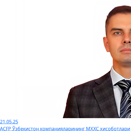
21.05.25
ACFP Ўзбекистон компанияларининг МҲХС ҳисоботлари