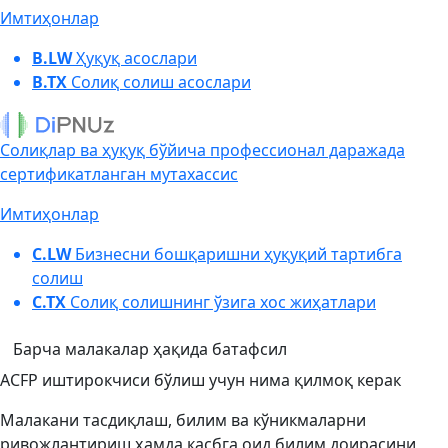
Имтиҳонлар
B.LW
Ҳуқуқ асослари
B.TX
Солиқ солиш асослари
Солиқлар ва ҳуқуқ бўйича профессионал даражада
сертификатланган мутахассис
Имтиҳонлар
C.LW
Бизнесни бошқаришни ҳуқуқий тартибга
солиш
C.TX
Солиқ солишнинг ўзига хос жиҳатлари
Барча малакалар ҳақида батафсил
ACFP иштирокчиси бўлиш учун нима қилмоқ керак
Малакани тасдиқлаш, билим ва кўникмаларни
ривожлантириш ҳамда касбга оид билим доирасини