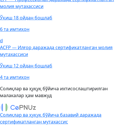
молия мутахассиси
Ўқиш 18 ойдан бошлаб
6 та имтиҳон
d
ACFP — Илғор даражада сертификатланган молия
мутахассиси
Ўқиш 12 ойдан бошлаб
4 та имтиҳон
Солиқлар ва ҳуқуқ бўйича ихтисослаштирилган
малакалар ҳам мавжуд
Солиқлар ва ҳуқуқ бўйича базавий даражада
сертификатланган мутахассис