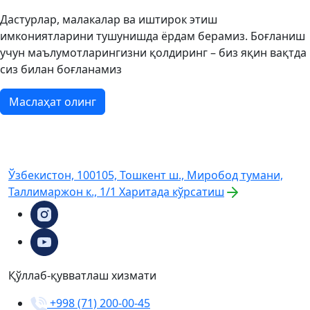
Дастурлар, малакалар ва иштирок этиш
имкониятларини тушунишда ёрдам берамиз. Боғланиш
учун маълумотларингизни қолдиринг – биз яқин вақтда
сиз билан боғланамиз
Маслаҳат олинг
Ўзбекистон, 100105, Тошкент ш., Миробод тумани,
Таллимаржон к., 1/1
Харитада кўрсатиш
Қўллаб-қувватлаш хизмати
+998 (71) 200-00-45