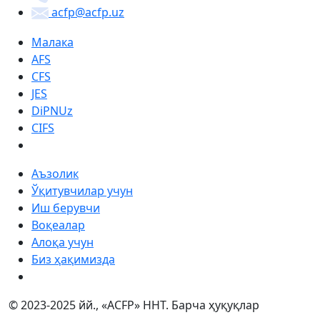
acfp@acfp.uz
Малака
AFS
CFS
JES
DiPNUz
CIFS
Аъзолик
Ўқитувчилар учун
Иш берувчи
Воқеалар
Алоқа учун
Биз ҳақимизда
© 2023-2025 йй., «ACFP» ННТ. Барча ҳуқуқлар