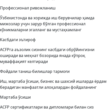
Профессионал ривожланиш
Ўзбекистонда ва хорижда иш берувчилар ҳамда
мижозлар учун зарур бўлган профессионал
кўникмаларни эгалланг ва мустаҳкамланг
Касбдаги эътироф
ACFPга аъзолик сизнинг касбдаги обрўйингизни
оширади ва меҳнат бозорида янада кўпроқ
муваффақият келтиради
Фойдали таниш-билишлар тармоғи
Иш, мартаба ўсиши, бизнес ва шахсий ишларда ёрдам
берадиган манфаатли алоқалардан фойдаланинг
Мартаба ўсиши
ACFP сертификатлари ва дипломлари билан сиз