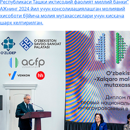
Республикаси Ташқи иқтисодий фаолият миллий банки"
АЖнинг 2024 йил учун консолидациялашган молиявий
ҳисоботи бўйича молия мутахассислари учун қисқача
шарҳ келтирилган.