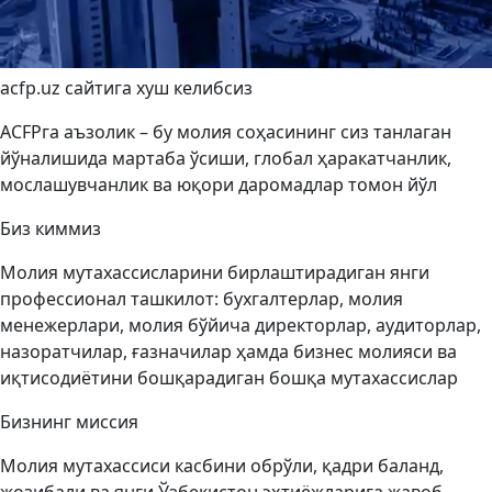
acfp.uz сайтига хуш келибсиз
ACFPга аъзолик – бу молия соҳасининг сиз танлаган
йўналишида мартаба ўсиши, глобал ҳаракатчанлик,
мослашувчанлик ва юқори даромадлар томон йўл
Биз киммиз
Молия мутахассисларини бирлаштирадиган янги
профессионал ташкилот: бухгалтерлар, молия
менежерлари, молия бўйича директорлар, аудиторлар,
назоратчилар, ғазначилар ҳамда бизнес молияси ва
иқтисодиётини бошқарадиган бошқа мутахассислар
Бизнинг миссия
Молия мутахассиси касбини обрўли, қадри баланд,