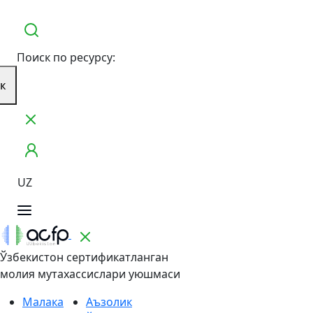
Поиск по ресурсу:
к
UZ
Ўзбекистон сертификатланган
молия мутахассислари уюшмаси
Малака
Аъзолик