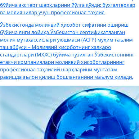
бўйича эксперт шарҳларини йўлга қўяди: бухгалтерлар
ва молиячилар учун профессионал таҳлил
Ўзбекистонда молиявий ҳисобот сифатини ошириш
бўйича янги лойиҳа Ўзбекистон сертификатланган
молия мутахассислари уюшмаси (ACFP) муҳим таълим
ташаббуси – Молиявий ҳисоботнинг халқаро
стандартлари (МҲХС) бўйича тузилган Ўзбекистоннинг
етакчи компаниялари молиявий ҳисоботларининг
профессионал таҳлилий шарҳларини мунтазам
равишда эълон қилиш бошланганини маълум қилади.