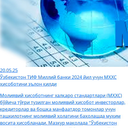
20.05.25
Ўзбекистон ТИФ Миллий банки 2024 йил учун МҲХС
ҳисоботини эълон қилди
Молиявий ҳисоботнинг халқаро стандартлари (МҲХС)
бўйича тўғри тузилган молиявий ҳисобот инвесторлар,
кредиторлар ва бошқа манфаатдор томонлар учун
ташкилотнинг молиявий ҳолатини баҳолашда муҳим
восита ҳисобланади. Мазкур мақолада "Ўзбекистон