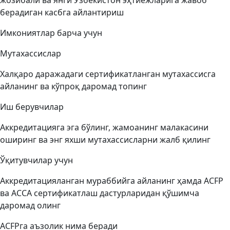
жозибали ва янги Ўзбекистон эҳтиёжларига жавоб
берадиган касбга айлантириш
Имкониятлар барча учун
Мутахассислар
Халқаро даражадаги сертификатланган мутахассисга
айланинг ва кўпроқ даромад топинг
Иш берувчилар
Аккредитацияга эга бўлинг, жамоанинг малакасини
оширинг ва энг яхши мутахассисларни жалб қилинг
Ўқитувчилар учун
Аккредитацияланган мураббийга айланинг ҳамда ACFP
ва ACCA сертификатлаш дастурларидан қўшимча
даромад олинг
ACFPга аъзолик нима беради