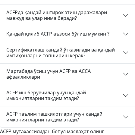
ACFPда қандай иштирок этиш даражалари
мавжуд ва улар нима беради?
Қандай қилиб ACFP аъзоси бўлиш мумкин ?
Сертификатлаш қандай ўтказилади ва қандай
имтиҳонларни топшириш керак?
Мартабада ўсиш учун ACFP ва ACCA
афзалликлари
ACFP иш берувчилар учун қандай
имкониятларни тақдим этади?
ACFP таълим ташкилотлари учун қандай
имкониятларни тақдим этади?
ACFP мутахассисидан бепул маслаҳат олинг