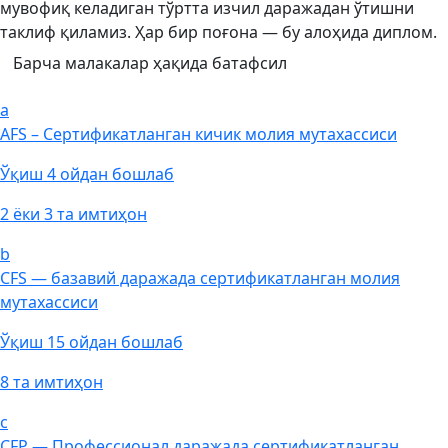
мувофиқ келадиган тўртта изчил даражадан ўтишни
таклиф қиламиз. Ҳар бир поғона — бу алоҳида диплом.
Барча малакалар ҳақида батафсил
a
AFS – Сертификатланган кичик молия мутахассиси
Ўқиш 4 ойдан бошлаб
2 ёки 3 та имтиҳон
b
CFS — базавий даражада сертификатланган молия
мутахассиси
Ўқиш 15 ойдан бошлаб
8 та имтиҳон
c
CFP — Профессионал даражада сертификатланган