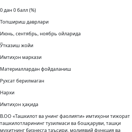
0 дан 0 балл (%)
Топшириш даврлари
Июнь, сентябрь, ноябрь ойларида
Ўтказиш жойи
Имтиҳон маркази
Материаллардан фойдаланиш
Рухсат берилмаган
Нархи
Имтиҳон ҳақида
B.OО «Ташкилот ва унинг фаолияти» имтиҳони тижорат
ташкилотларининг тузилмаси ва бошқаруви, ташқи
муҳитнинг бизнесга таъсири, молиявий функция ва