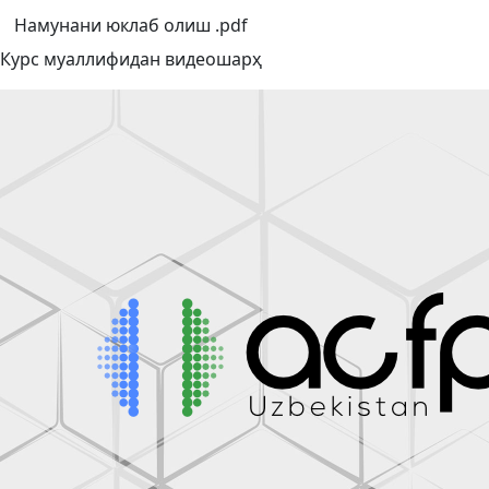
Намунани юклаб олиш .pdf
Курс муаллифидан видеошарҳ