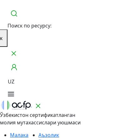
Поиск по ресурсу:
к
UZ
Ўзбекистон сертификатланган
молия мутахассислари уюшмаси
Малака
Аъзолик