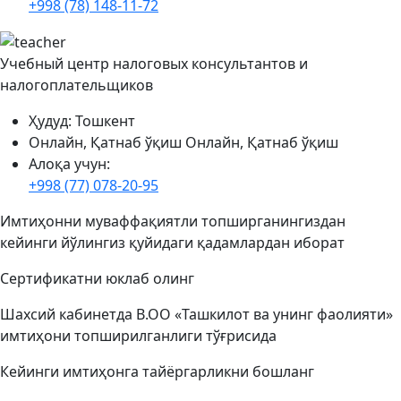
+998 (78) 148-11-72
Учебный центр налоговых консультантов и
налогоплательщиков
Ҳудуд:
Тошкент
Онлайн, Қатнаб ўқиш
Онлайн, Қатнаб ўқиш
Алоқа учун:
+998 (77) 078-20-95
Имтиҳонни муваффақиятли топширганингиздан
кейинги йўлингиз қуйидаги қадамлардан иборат
Сертификатни юклаб олинг
Шахсий кабинетда B.OО «Ташкилот ва унинг фаолияти»
имтиҳони топширилганлиги тўғрисида
Кейинги имтиҳонга тайёргарликни бошланг