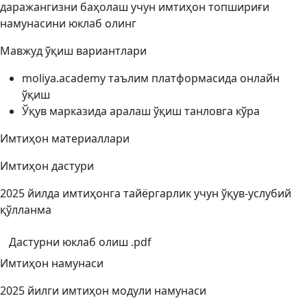
даражангизни баҳолаш учун имтиҳон топшириғи
намунасини юклаб олинг
Мавжуд ўқиш вариантлари
moliya.academy таълим платформасида онлайн
ўқиш
Ўқув марказида аралаш ўқиш танловга кўра
Имтиҳон материаллари
Имтиҳон дастури
2025 йилда имтиҳонга тайёргарлик учун ўқув-услубий
қўлланма
Дастурни юклаб олиш .pdf
Имтиҳон намунаси
2025 йилги имтиҳон модули намунаси