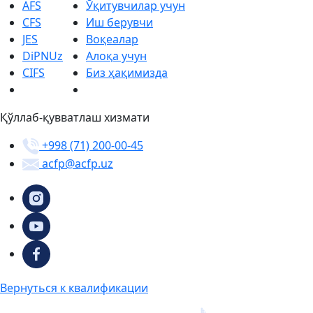
AFS
Ўқитувчилар учун
CFS
Иш берувчи
JES
Воқеалар
DiPNUz
Алоқа учун
CIFS
Биз ҳақимизда
Қўллаб-қувватлаш хизмати
+998 (71) 200-00-45
acfp@acfp.uz
Вернуться к квалификации