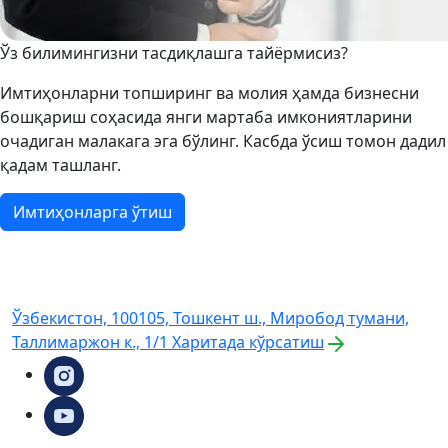
Ўз билимингизни тасдиқлашга тайёрмисиз?
Имтиҳонларни топширинг ва молия ҳамда бизнесни
бошқариш соҳасида янги мартаба имкониятларини
очадиган малакага эга бўлинг. Касбда ўсиш томон дадил
қадам ташланг.
Имтиҳонларга ўтиш
Ўзбекистон, 100105, Тошкент ш., Миробод тумани,
Таллимаржон к., 1/1
Харитада кўрсатиш