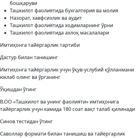
бошқаруви
Ташкилот фаолиятида бухгалтерия ва молия
Назорат, хавфсизлик ва аудит
Ташкилот фаолиятида ходимларнинг ўрни
Ташкилот фаолиятида ахлоқ масалалари
Имтиҳонга тайёргарлик тартиби
Дастур билан танишинг
Имтиҳонга тайёргарлик учун ўқув-услубий қўлланмани
юклаб олинг ва ўрганинг
Ўқишдан ўтинг
B.OО «Ташкилот ва унинг фаолияти» имтиҳонига
тайёргарлик учун камида 180 соат вақт талаб қилинади
Синов тестидан ўтинг
Саволлар формати билан танишиш ва тайёргарлик