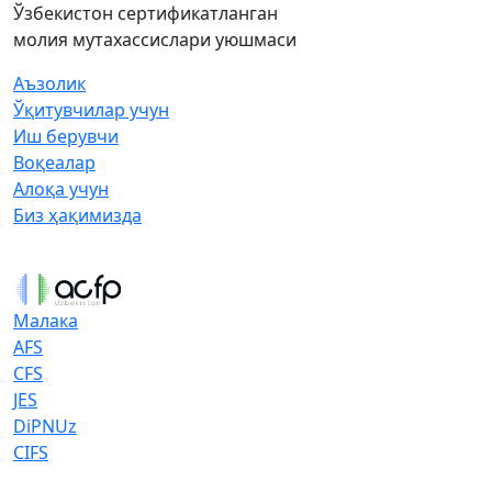
Ўзбекистон сертификатланган
молия мутахассислари уюшмаси
Аъзолик
Ўқитувчилар учун
Иш берувчи
Воқеалар
Алоқа учун
Биз ҳақимизда
Малака
AFS
CFS
JES
DiPNUz
CIFS