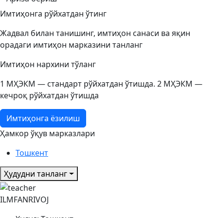
Имтиҳонга рўйхатдан ўтинг
Жадвал билан танишинг, имтиҳон санаси ва яқин
орадаги имтиҳон марказини танланг
Имтиҳон нархини тўланг
1 МҲЭКМ — стандарт рўйхатдан ўтишда. 2 МҲЭКМ —
кечроқ рўйхатдан ўтишда
Имтиҳонга ёзилиш
Ҳамкор ўқув марказлари
Тошкент
Ҳудудни танланг
ILMFANRIVOJ