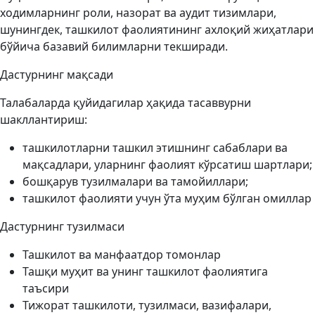
ходимларнинг роли, назорат ва аудит тизимлари,
шунингдек, ташкилот фаолиятининг ахлоқий жиҳатлари
бўйича базавий билимларни текширади.
Дастурнинг мақсади
Талабаларда қуйидагилар ҳақида тасаввурни
шакллантириш:
ташкилотларни ташкил этишнинг сабаблари ва
мақсадлари, уларнинг фаолият кўрсатиш шартлари;
бошқарув тузилмалари ва тамойиллари;
ташкилот фаолияти учун ўта муҳим бўлган омиллар
Дастурнинг тузилмаси
Ташкилот ва манфаатдор томонлар
Ташқи муҳит ва унинг ташкилот фаолиятига
таъсири
Тижорат ташкилоти, тузилмаси, вазифалари,