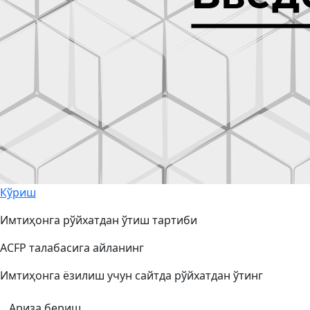
Кўриш
Имтиҳонга рўйхатдан ўтиш тартиби
ACFP талабасига айланинг
Имтиҳонга ёзилиш учун сайтда рўйхатдан ўтинг
Ариза бериш