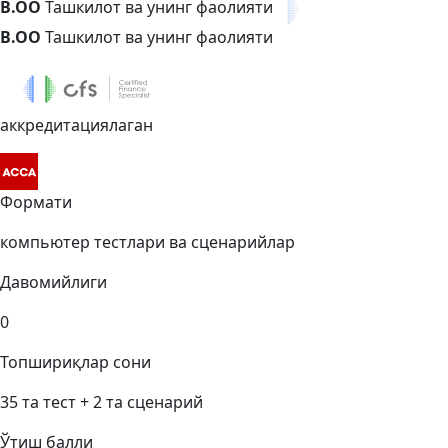
B.OО
Ташкилот ва унинг фаолияти
B.OО
Ташкилот ва унинг фаолияти
аккредитациялаган
Формати
компьютер тестлари ва сценарийлар
Давомийлиги
0
Топшириқлар сони
35 та тест + 2 та сценарий
Ўтиш балли