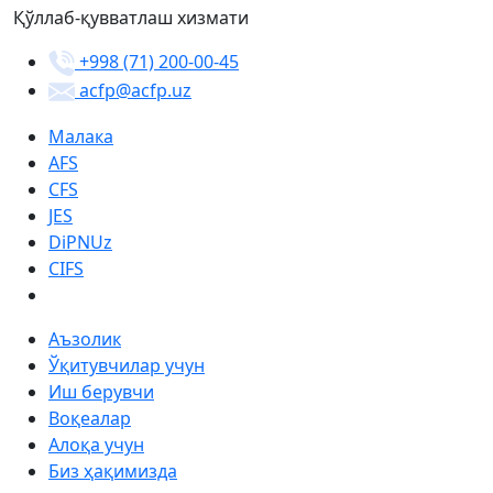
Қўллаб-қувватлаш хизмати
+998 (71) 200-00-45
acfp@acfp.uz
Малака
AFS
CFS
JES
DiPNUz
CIFS
Аъзолик
Ўқитувчилар учун
Иш берувчи
Воқеалар
Алоқа учун
Биз ҳақимизда