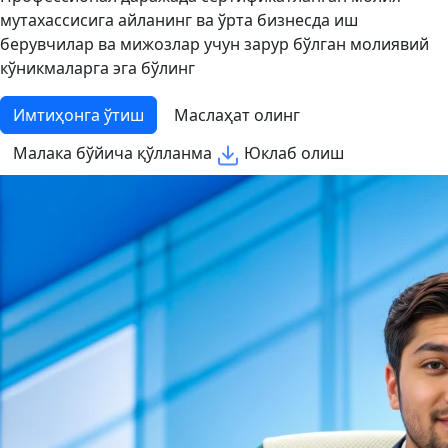
мутахассисига айланинг ва ўрта бизнесда иш
берувчилар ва мижозлар учун зарур бўлган молиявий
кўникмаларга эга бўлинг
Имтиҳонга ўтиш
Маслаҳат олинг
Малака бўйича қўлланма
Юклаб олиш