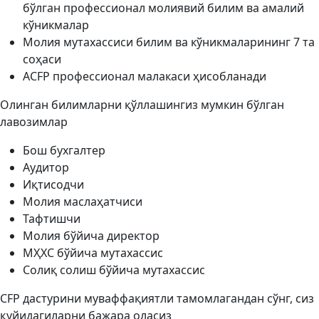
бўлган профессионал молиявий билим ва амалий
кўникмалар
Молия мутахассиси билим ва кўникмаларининг 7 та
соҳаси
ACFP профессионал малакаси ҳисобланади
Олинган билимларни қўллашингиз мумкин бўлган
лавозимлар
Бош бухгалтер
Аудитор
Иқтисодчи
Молия маслаҳатчиси
Тафтишчи
Молия бўйича директор
МҲХС бўйича мутахассис
Солиқ солиш бўйича мутахассис
CFP дастурини муваффақиятли тамомлагандан сўнг, сиз
қуйидагиларни бажара оласиз