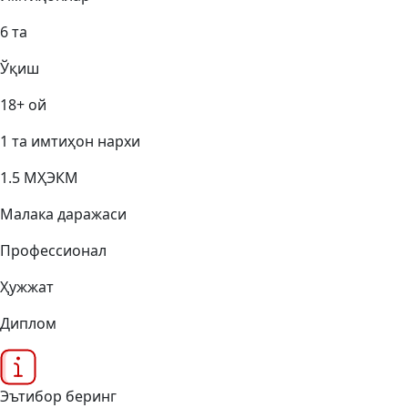
6 та
Ўқиш
18+ ой
1 та имтиҳон нархи
1.5 МҲЭКМ
Малака даражаси
Профессионал
Ҳужжат
Диплом
Эътибор беринг