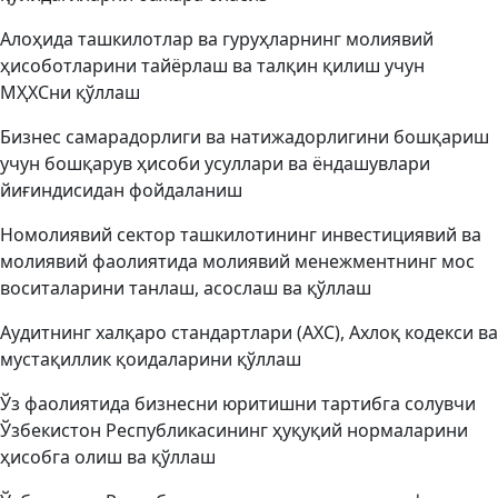
Алоҳида ташкилотлар ва гуруҳларнинг молиявий
ҳисоботларини тайёрлаш ва талқин қилиш учун
МҲХСни қўллаш
Бизнес самарадорлиги ва натижадорлигини бошқариш
учун бошқарув ҳисоби усуллари ва ёндашувлари
йиғиндисидан фойдаланиш
Номолиявий сектор ташкилотининг инвестициявий ва
молиявий фаолиятида молиявий менежментнинг мос
воситаларини танлаш, асослаш ва қўллаш
Аудитнинг халқаро стандартлари (АХС), Ахлоқ кодекси ва
мустақиллик қоидаларини қўллаш
Ўз фаолиятида бизнесни юритишни тартибга солувчи
Ўзбекистон Республикасининг ҳуқуқий нормаларини
ҳисобга олиш ва қўллаш