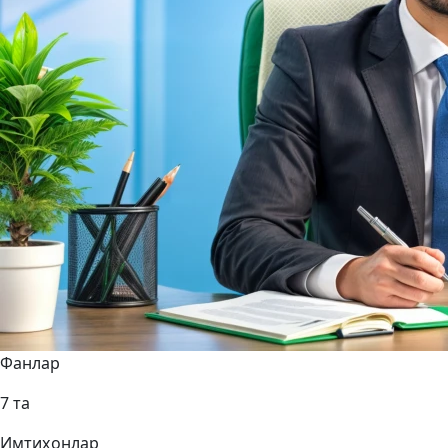
Фанлар
7 та
Имтиҳонлар