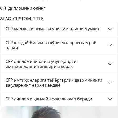
CFP дипломини олинг
&FAQ_CUSTOM_TITLE;
CFP малакаси нима ва уни ким олиши мумкин
CFP қандай билим ва кўникмаларни қамраб
олади
CFP дипломини олиш учун қандай
имтиҳонларни топшириш керак
CFP имтиҳонларига тайёргарлик давомийлиги
ва уларнинг нархи қандай
CFP дипломи қандай афзалликлар беради