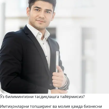
Ўз билимингизни тасдиқлашга тайёрмисиз?
Имтиҳонларни топширинг ва молия ҳамда бизнесни