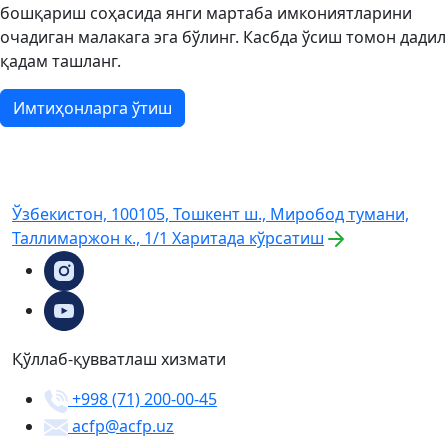
бошқариш соҳасида янги мартаба имкониятларини
очадиган малакага эга бўлинг. Касбда ўсиш томон дадил
қадам ташланг.
Имтиҳонларга ўтиш
Ўзбекистон, 100105, Тошкент ш., Миробод тумани,
Таллимаржон к., 1/1
Харитада кўрсатиш
Қўллаб-қувватлаш хизмати
+998 (71) 200-00-45
acfp@acfp.uz