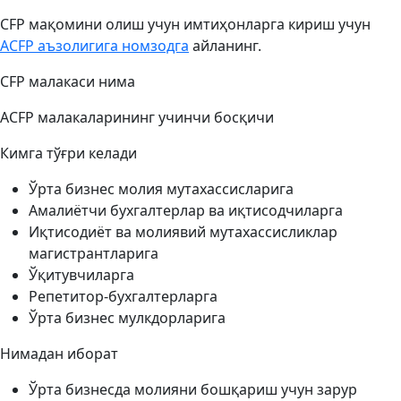
CFP мақомини олиш учун имтиҳонларга кириш учун
ACFP аъзолигига номзодга
айланинг.
CFP малакаси нима
ACFP малакаларининг учинчи босқичи
Кимга тўғри келади
Ўрта бизнес молия мутахассисларига
Амалиётчи бухгалтерлар ва иқтисодчиларга
Иқтисодиёт ва молиявий мутахассисликлар
магистрантларига
Ўқитувчиларга
Репетитор-бухгалтерларга
Ўрта бизнес мулкдорларига
Нимадан иборат
Ўрта бизнесда молияни бошқариш учун зарур