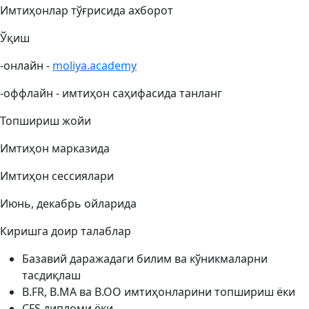
Имтиҳонлар тўғрисида ахборот
Ўқиш
-онлайн -
moliya.academy
-оффлайн - имтиҳон саҳифасида танланг
Топшириш жойи
Имтиҳон марказида
Имтиҳон сессиялари
Июнь, декабрь ойларида
Киришга доир талаблар
Базавий даражадаги билим ва кўникмаларни
тасдиқлаш
B.FR, B.MA ва B.OO имтиҳонларини топшириш ёки
CFS дипломи ёки