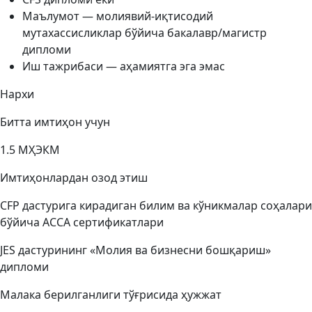
Маълумот — молиявий-иқтисодий
мутахассисликлар бўйича бакалавр/магистр
дипломи
Иш тажрибаси — аҳамиятга эга эмас
Нархи
Битта имтиҳон учун
1.5 МҲЭКМ
Имтиҳонлардан озод этиш
CFP дастурига кирадиган билим ва кўникмалар соҳалари
бўйича АССА сертификатлари
JES дастурининг «Молия ва бизнесни бошқариш»
дипломи
Малака берилганлиги тўғрисида ҳужжат