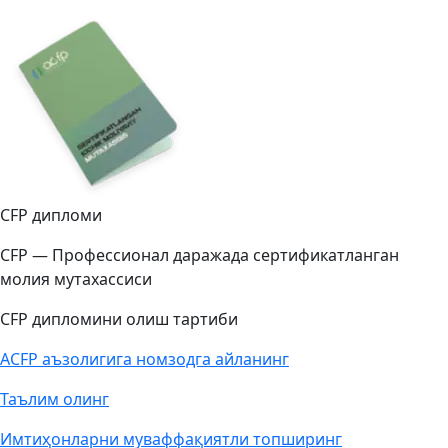
CFP дипломи
CFP — Профессионал даражада сертификатланган
молия мутахассиси
CFP дипломини олиш тартиби
ACFP аъзолигига номзодга айланинг
Таълим олинг
Имтиҳонларни муваффақиятли топширинг