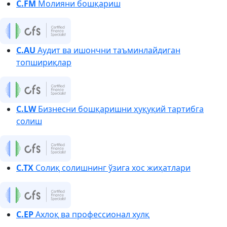
C.FM
Молияни бошқариш
C.AU
Аудит ва ишончни таъминлайдиган
топшириқлар
C.LW
Бизнесни бошқаришни ҳуқуқий тартибга
солиш
C.TX
Солиқ солишнинг ўзига хос жиҳатлари
C.EP
Ахлоқ ва профессионал хулқ