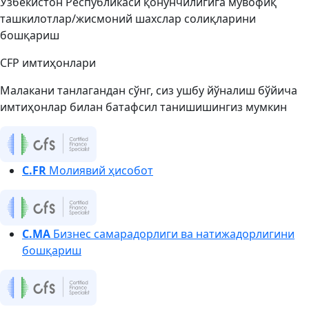
Ўзбекистон Республикаси қонунчилигига мувофиқ
ташкилотлар/жисмоний шахслар солиқларини
бошқариш
CFP имтиҳонлари
Малакани танлагандан сўнг, сиз ушбу йўналиш бўйича
имтиҳонлар билан батафсил танишишингиз мумкин
C.FR
Молиявий ҳисобот
C.MA
Бизнес самарадорлиги ва натижадорлигини
бошқариш