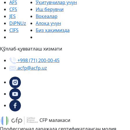
AFS
Ўқитувчилар учун
CFS
Иш берувчи
JES
Воқеалар
DiPNUz
Алоқа учун
CIFS
Биз ҳақимизда
Қўллаб-қувватлаш хизмати
+998 (71) 200-00-45
acfp@acfp.uz
CFP малакаси
Профессионал даражада сертификатланган молия