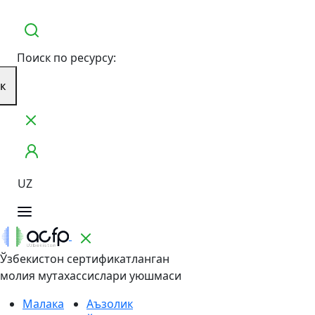
Поиск по ресурсу:
к
UZ
Ўзбекистон сертификатланган
молия мутахассислари уюшмаси
Малака
Аъзолик