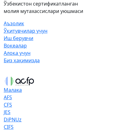
Ўзбекистон сертификатланган
молия мутахассислари уюшмаси
Аъзолик
Ўқитувчилар учун
Иш берувчи
Воқеалар
Алоқа учун
Биз ҳақимизда
Малака
AFS
CFS
JES
DiPNUz
CIFS