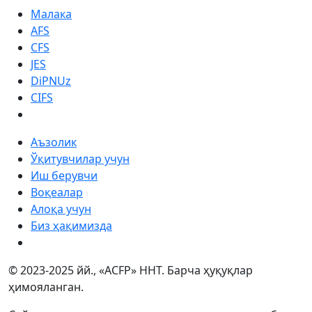
Малака
AFS
CFS
JES
DiPNUz
CIFS
Аъзолик
Ўқитувчилар учун
Иш берувчи
Воқеалар
Алоқа учун
Биз ҳақимизда
© 2023-2025 йй., «ACFP» ННТ. Барча ҳуқуқлар
ҳимояланган.